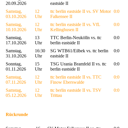
20.09.2026
eastside II
Samstag,
12
ttc berlin eastside II vs. SV Motor
0:0
03.10.2026
Uhr
Falkensee II
Samstag,
12
ttc berlin eastside II vs. VfL
0:0
10.10.2026
Uhr
Kellinghusen II
Samstag,
13
TTC Berlin-Neukölln vs. ttc
0:0
17.10.2026
Uhr
berlin eastside II
Samstag,
16:30
SG WTB61/Eilbek vs. ttc berlin
0:0
31.10.2026
Uhr
eastside II
Sonntag,
15
TSG Urania Bramfeld II vs. ttc
0:0
01.11.2026
Uhr
berlin eastside II
Samstag,
12
ttc berlin eastside II vs. TTC
0:0
07.11.2026
Uhr
Finow Eberswalde
Samstag,
12
ttc berlin eastside II vs. TSV
0:0
05.12.2026
Uhr
Trittau
Rückrunde