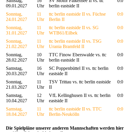
Samstag,
16
SV Motor Falkensee II vs. ttc
0:0
09.01.2027
Uhr
berlin eastside II
Sonntag,
11
ttc berlin eastside II vs. Füchse
0:0
24.01.2027
Uhr
Berlin II
Sonntag,
11
ttc berlin eastside II vs. SG
0:0
31.01.2027
Uhr
WTB61/Eilbek
Sonntag,
11
ttc berlin eastside II vs. TSG
0:0
21.02.2027
Uhr
Urania Bramfeld II
Sonntag,
10
TTC Finow Eberswalde vs. ttc
0:0
28.02.2027
Uhr
berlin eastside II
Samstag,
16
SC Poppenbüttel II vs. ttc berlin
0:0
20.03.2027
Uhr
eastside II
Sonntag,
11
TSV Trittau vs. ttc berlin eastside
0:0
21.03.2027
Uhr
II
Samstag,
12
VfL Kellinghusen II vs. ttc berlin
0:0
10.04.2027
Uhr
eastside II
Samstag,
11
ttc berlin eastside II vs. TTC
0:0
18.04.2027
Uhr
Berlin-Neukölln
Die Spielpläne unserer anderen Mannschaften werden hier