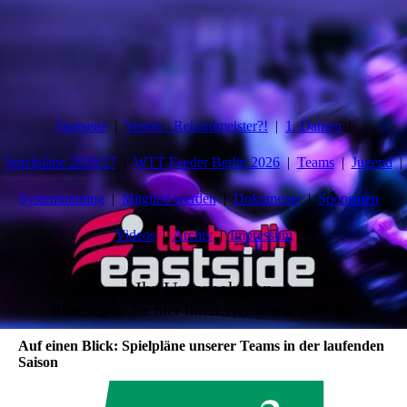
Startseite
Verein - Rekordmeister?!
1. Damen
Spielpläne 2026/27
WTT Feeder Berlin 2026
Teams
Jugend
Systemtraining
Mitglied werden
Dokumente
Sponsoren
Videos
Archiv
Impressum
Ihr Unternehmen
Bitte fügen Sie hier Ihren Webseiten-Titel ein.
Auf einen Blick: Spielpläne unserer Teams in der laufenden
Saison