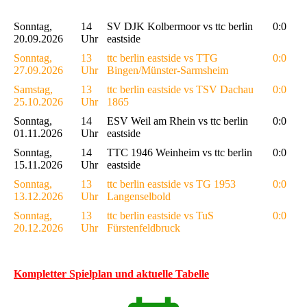
Sonntag,
14
SV DJK Kolbermoor vs ttc berlin
0:0
20.09.2026
Uhr
eastside
Sonntag,
13
ttc berlin eastside vs TTG
0:0
27.09.2026
Uhr
Bingen/Münster-Sarmsheim
Samstag,
13
ttc berlin eastside vs TSV Dachau
0:0
25.10.2026
Uhr
1865
Sonntag,
14
ESV Weil am Rhein vs ttc berlin
0:0
01.11.2026
Uhr
eastside
Sonntag,
14
TTC 1946 Weinheim vs ttc berlin
0:0
15.11.2026
Uhr
eastside
Sonntag,
13
ttc berlin eastside vs TG 1953
0:0
13.12.2026
Uhr
Langenselbold
Sonntag,
13
ttc berlin eastside vs TuS
0:0
20.12.2026
Uhr
Fürstenfeldbruck
Kompletter Spielplan und aktuelle Tabelle