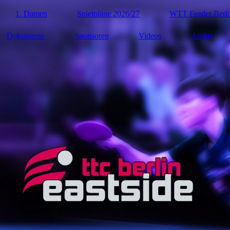
1. Damen
Spielpläne 2026/27
WTT Feeder Berli
Dokumente
Sponsoren
Videos
Archiv