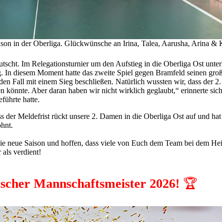
ison in der Oberliga. Glückwünsche an Irina, Talea, Aarusha, Arina & 
tscht. Im Relegationsturnier um den Aufstieg in die Oberliga Ost unter
 In diesem Moment hatte das zweite Spiel gegen Bramfeld seinen gro
den Fall mit einem Sieg beschließen. Natürlich wussten wir, dass der 2.
könnte. Aber daran haben wir nicht wirklich geglaubt,“ erinnerte sich
führte hatte.
 der Meldefrist rückt unsere 2. Damen in die Oberliga Ost auf und hat
ohnt.
die neue Saison und hoffen, dass viele von Euch dem Team bei dem He
als verdient!
eutscher Mannschaftsmeister 2026!
🏆