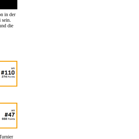
n in der
 sein.
und die
Turnier