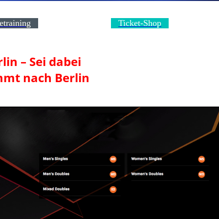
etraining
Ticket-Shop
in – Sei dabei
mmt nach Berlin