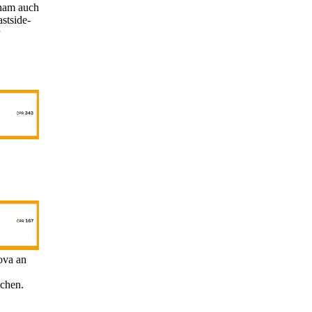
lham auch
stside-
ova an
ichen.