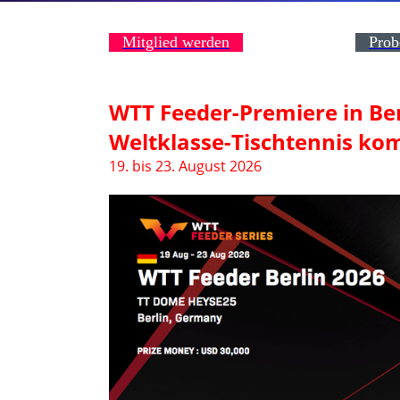
Mitglied werden
Prob
WTT Feeder-Premiere in Berl
Weltklasse-Tischtennis ko
19. bis 23. August 2026