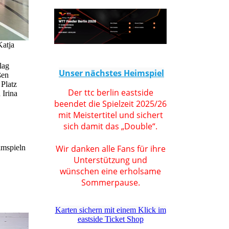
Katja
lag
Unser nächstes Heimspiel
ßen
 Platz
Der ttc berlin eastside
 Irina
beendet die Spielzeit 2025/26
mit Meistertitel und sichert
sich damit das „Double“.
Wir danken alle Fans für ihre
imspieln
Unterstützung und
wünschen eine erholsame
Sommerpause.
Karten sichern mit einem Klick im
eastside Ticket Shop