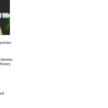
zeichen
chtennis-
 Hursey
auf