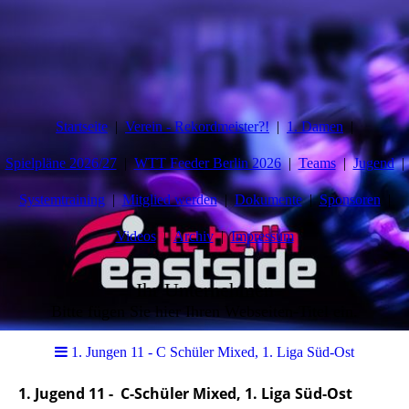
Startseite
Verein - Rekordmeister?!
1. Damen
Spielpläne 2026/27
WTT Feeder Berlin 2026
Teams
Jugend
Systemtraining
Mitglied werden
Dokumente
Sponsoren
Videos
Archiv
Impressum
Ihr Unternehmen
Bitte fügen Sie hier Ihren Webseiten-Titel ein.
1. Jungen 11 - C Schüler Mixed, 1. Liga Süd-Ost
1. Jugend 11 - C-Schüler Mixed, 1. Liga Süd-Ost