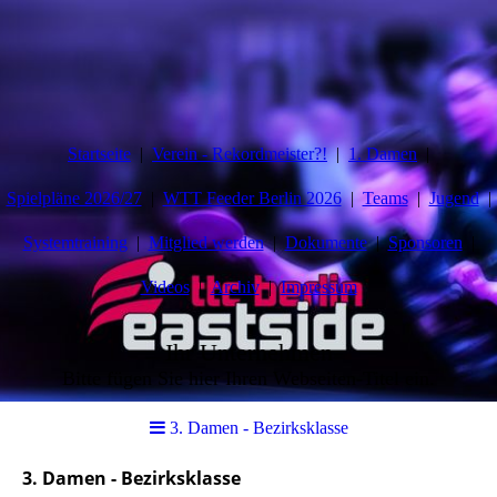
Startseite
Verein - Rekordmeister?!
1. Damen
Spielpläne 2026/27
WTT Feeder Berlin 2026
Teams
Jugend
Systemtraining
Mitglied werden
Dokumente
Sponsoren
Videos
Archiv
Impressum
Ihr Unternehmen
Bitte fügen Sie hier Ihren Webseiten-Titel ein.
3. Damen - Bezirksklasse
3. Damen - Bezirksklasse