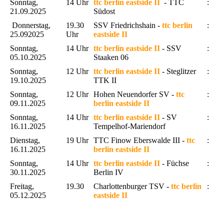
Sonntag,
14 Uhr
ttc berlin eastside II
- TTC
:
21.09.2025
Südost
Donnerstag,
19.30
SSV Friedrichshain -
ttc berlin
:
25.092025
Uhr
eastside II
Sonntag,
14 Uhr
ttc berlin eastside II
- SSV
:
05.10.2025
Staaken 06
Sonntag,
12 Uhr
ttc berlin eastside II
- Steglitzer
:
19.10.2025
TTK II
Sonntag,
12 Uhr
Hohen Neuendorfer SV -
ttc
:
09.11.2025
berlin eastside II
Sonntag,
14 Uhr
ttc berlin eastside II
- SV
:
16.11.2025
Tempelhof-Mariendorf
Dienstag,
19 Uhr
TTC Finow Eberswalde III -
ttc
:
16.11.2025
berlin eastside II
Sonntag,
14 Uhr
ttc berlin eastside II
-
Füchse
:
30.11.2025
Berlin IV
Freitag,
19.30
Charlottenburger TSV -
ttc berlin
:
05.12.2025
eastside II