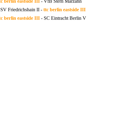
tc berlin eastside III
- VfB Stern Marzahn
SV Friedrichshain II -
ttc berlin eastside III
tc berlin eastside III
- SC Eintracht Berlin V