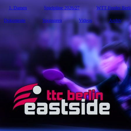
1. Damen
Spielpläne 2026/27
WTT Feeder Berli
Dokumente
Sponsoren
Videos
Archiv