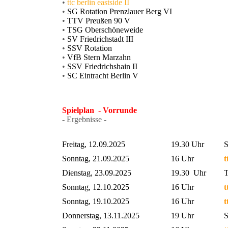
•
ttc berlin eastside II
•
SG Rotation Prenzlauer Berg VI
•
TTV Preußen 90 V
•
TSG Oberschöneweide
•
SV Friedrichstadt III
•
SSV Rotation
•
VfB Stern Marzahn
•
SSV Friedrichshain II
•
SC Eintracht Berlin V
Spielplan - Vorrunde
- Ergebnisse -
Freitag, 12.09.2025
19.30 Uhr
S
Sonntag, 21.09.2025
16 Uhr
t
Dienstag, 23.09.2025
19.30 Uhr
T
Sonntag, 12.10.2025
16 Uhr
t
Sonntag, 19.10.2025
16 Uhr
t
Donnerstag, 13.11.2025
19 Uhr
S