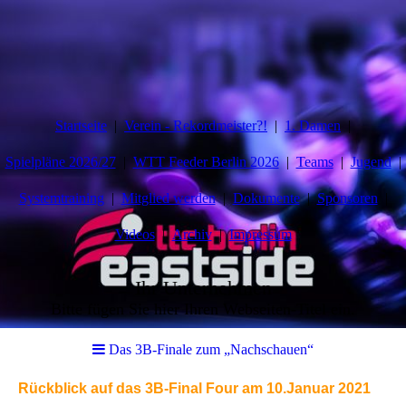
Startseite
Verein - Rekordmeister?!
1. Damen
Spielpläne 2026/27
WTT Feeder Berlin 2026
Teams
Jugend
Systemtraining
Mitglied werden
Dokumente
Sponsoren
Videos
Archiv
Impressum
Ihr Unternehmen
Bitte fügen Sie hier Ihren Webseiten-Titel ein.
Das 3B-Finale zum „Nachschauen“
Rückblick auf das 3B-Final Four am 10.Januar 2021