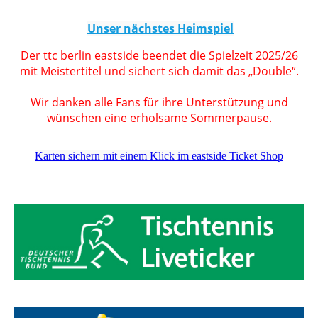
Unser nächstes Heimspiel
Der ttc berlin eastside beendet die Spielzeit 2025/26
mit Meistertitel und sichert sich damit das „Double“.
Wir danken alle Fans für ihre Unterstützung und
wünschen eine erholsame Sommerpause.
Karten sichern mit einem Klick im eastside Ticket Shop