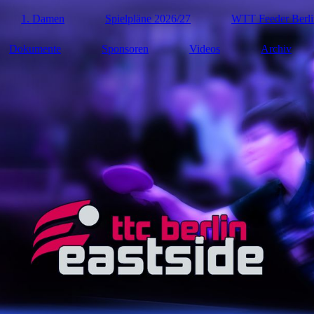
1. Damen
Spielpläne 2026/27
WTT Feeder Berli
Dokumente
Sponsoren
Videos
Archiv