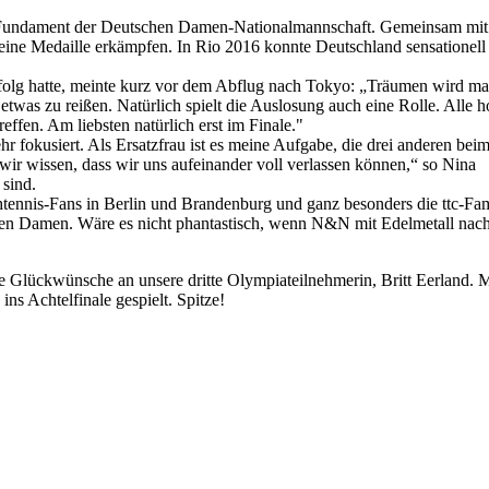
s Fundament der Deutschen Damen-Nationalmannschaft. Gemeinsam mi
 eine Medaille erkämpfen. In Rio 2016 konnte Deutschland sensationell 
folg hatte, meinte kurz vor dem Abflug nach Tokyo: „Träumen wird ma
etwas zu reißen. Natürlich spielt die Auslosung auch eine Rolle. Alle h
reffen. Am liebsten natürlich erst im Finale."
ehr fokusiert. Als Ersatzfrau ist es meine Aufgabe, die drei anderen bei
 wir wissen, dass wir uns aufeinander voll verlassen können,“ so Nina
 sind.
htennis-Fans in Berlin und Brandenburg und ganz besonders die ttc-Fam
en Damen. Wäre es nicht phantastisch, wenn N&N mit Edelmetall nac
he Glückwünsche an unsere dritte Olympiateilnehmerin, Britt Eerland. M
ins Achtelfinale gespielt. Spitze!