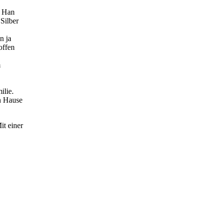
t Han
Silber
n ja
offen
m
ilie.
h Hause
it einer