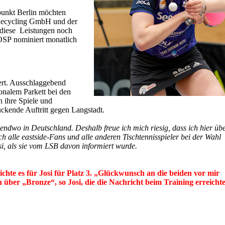
punkt Berlin möchten
 Recycling GmbH und der
 diese Leistungen noch
OSP nominiert monatlich
ert. Ausschlaggebend
onalem Parkett bei den
 ihre Spiele und
uckende Auftritt gegen Langstadt.
irgendwo in Deutschland. Deshalb
freue ich mich riesig, dass ich hier ü
h alle eastside-Fans und alle anderen Tischtennisspieler bei der Wahl
i, als sie vom LSB davon informiert wurde.
hte es für Josi für Platz 3. „Glückwunsch an die beiden vor mir
ch über „Bronze“, so Josi, die die Nachricht beim Training erreichte