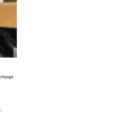
berhaupt
.