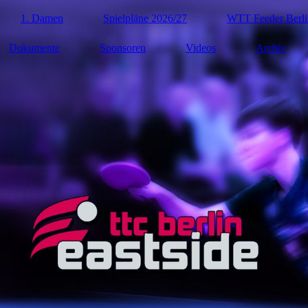
1. Damen
Spielpläne 2026/27
WTT Feeder Berli
Dokumente
Sponsoren
Videos
Archiv