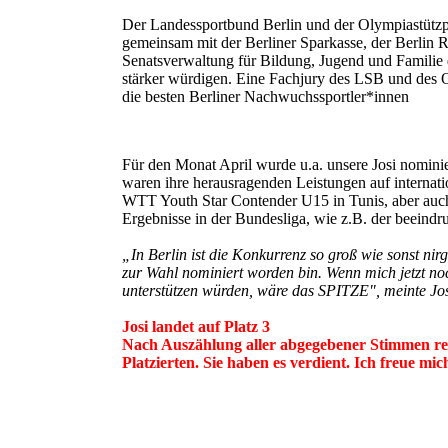
Der Landessportbund Berlin und der Olympiastütz
gemeinsam mit der Berliner Sparkasse, der Berlin
Senatsverwaltung für Bildung, Jugend und Familie
stärker würdigen. Eine Fachjury des LSB und des 
die besten Berliner Nachwuchssportler*innen
Für den Monat April wurde u.a. unsere Josi nomini
waren ihre herausragenden Leistungen auf internati
WTT Youth Star Contender U15 in Tunis, aber auch
Ergebnisse in der Bundesliga, wie z.B. der beeindr
„In Berlin ist die Konkurrenz so groß wie sonst n
zur Wahl nominiert worden bin. Wenn mich jetzt noc
unterstützen würden, wäre das SPITZE", meinte Jos
Josi landet auf Platz 3
Nach Auszählung aller abgegebener Stimmen reic
Platzierten. Sie haben es verdient. Ich freue mi