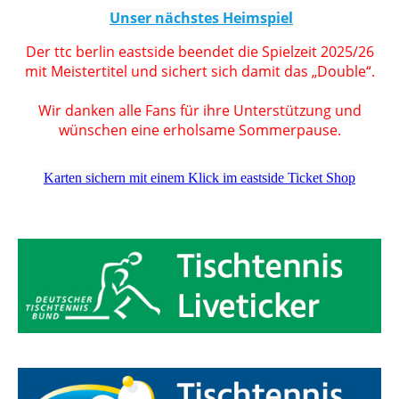
Unser nächstes Heimspiel
Der ttc berlin eastside beendet die Spielzeit 2025/26
mit Meistertitel und sichert sich damit das „Double“.
Wir danken alle Fans für ihre Unterstützung und
wünschen eine erholsame Sommerpause.
Karten sichern mit einem Klick im eastside Ticket Shop