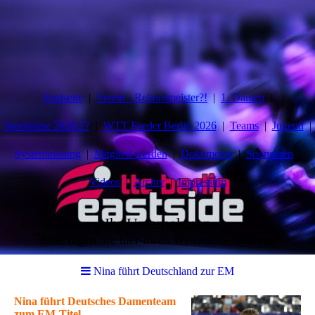
Startseite
Verein - Rekordmeister?!
1. Damen
Spielpläne 2026/27
WTT Feeder Berlin 2026
Teams
Jugend
Systemtraining
Mitglied werden
Dokumente
Sponsoren
Videos
Archiv
Impressum
Ihr Unternehmen
Bitte fügen Sie hier Ihren Webseiten-Titel ein.
Nina führt Deutschland zur EM
Nina führt Deutsches Damenteam
zum EM-Titel.