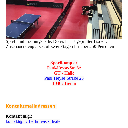
Spiel- und Trainingshalle: Roter, ITTF-geprüfter Boden,
Zuschauendenplätze auf zwei Etagen für über 250 Personen
Sportkomplex
Paul-Heyse-Straße
GT - Halle
Paul-Heyse-Straße 25
10407 Berlin
Kontaktmailadressen
Kontakt allg.:
kontakt@ttc-berlin-eastside.de