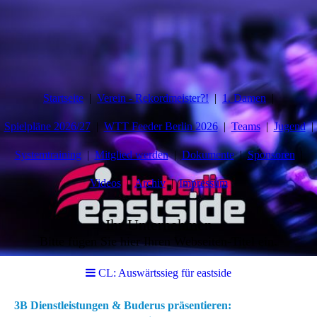
Startseite
Verein - Rekordmeister?!
1. Damen
Spielpläne 2026/27
WTT Feeder Berlin 2026
Teams
Jugend
Systemtraining
Mitglied werden
Dokumente
Sponsoren
Videos
Archiv
Impressum
Ihr Unternehmen
Bitte fügen Sie hier Ihren Webseiten-Titel ein.
CL: Auswärtssieg für eastside
3B Dienstleistungen & Buderus präsentieren: