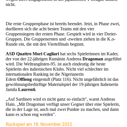
nicht.
Die erste Gruppenphase ist bereits beendet. Jetzt, in Phase zwei,
duellieren sich die acht besten Teams mit den vier
Gruppensiegern der ersten Phase. Gespielt wird in vier Dreier-
Gruppen. Die Gruppenersten und -zweiten ziehen in die K.o-
Runde ein, die mit den Viertelfinals beginnt.
ASD Quattro Mori Cagliari
hat sechs Spielerinnen im Kader,
der von der 22-jährigen Rumänin Andreea
Dragoman
angeführt
wird. Die Weltranglisten-95. ist auch eindeutig die beste
Spielerin des italienischen Klubs. Nicht viel schlechter im
internationalen Ranking ist die Nigerianerin
Edem
Offiong
eingestuft (Platz 116). Nicht ungefährlich ist das
gewöhnungsbedürftige Materialspiel der 19-jährigen Italienerin
Jamila
Laurenti
.
„Auf Sardinen wird es nicht ganz so einfach“, warnt Andreas
Hain. „Mit Dragoman verfügt unser Gegner über eine Spielerin,
die in der Lage ist, auch mal zwei Punkte zu machen, und dann
kann es schon eng werden".
Rückspiel am 18. November 2022