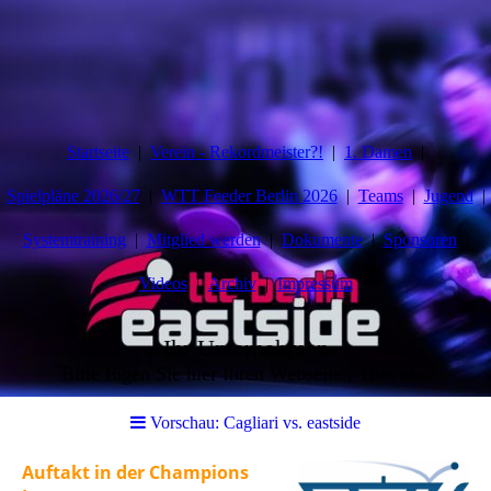
Startseite
Verein - Rekordmeister?!
1. Damen
Spielpläne 2026/27
WTT Feeder Berlin 2026
Teams
Jugend
Systemtraining
Mitglied werden
Dokumente
Sponsoren
Videos
Archiv
Impressum
Ihr Unternehmen
Bitte fügen Sie hier Ihren Webseiten-Titel ein.
Vorschau: Cagliari vs. eastside
Auftakt in der Champions