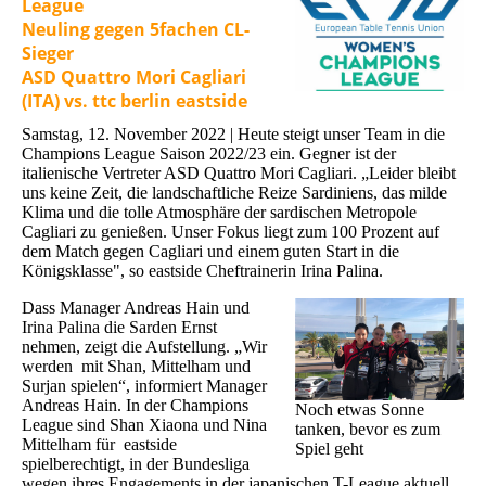
League
Neuling gegen 5fachen CL-
Sieger
ASD Quattro Mori Cagliari
(ITA) vs. ttc berlin eastside
Samstag, 12. November 2022 | Heute steigt unser Team in die
Champions League Saison 2022/23 ein. Gegner ist der
italienische Vertreter ASD Quattro Mori Cagliari. „Leider bleibt
uns keine Zeit, die landschaftliche Reize Sardiniens, das milde
Klima und die tolle Atmosphäre der sardischen Metropole
Cagliari zu genießen. Unser Fokus liegt zum 100 Prozent auf
dem Match gegen Cagliari und einem guten Start in die
Königsklasse", so eastside Cheftrainerin Irina Palina.
Dass Manager Andreas Hain und
Irina Palina die Sarden Ernst
nehmen, zeigt die Aufstellung. „Wir
werden mit Shan, Mittelham und
Surjan spielen“, informiert Manager
Andreas Hain. In der Champions
Noch etwas Sonne
League sind Shan Xiaona und Nina
tanken, bevor es zum
Mittelham für eastside
Spiel geht
spielberechtigt, in der Bundesliga
wegen ihres Engagements in der japanischen T-League aktuell