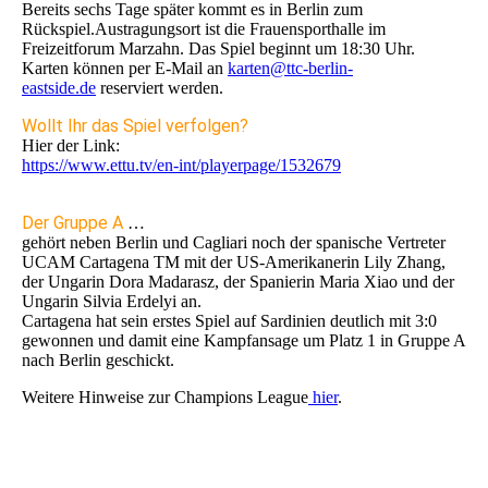
Bereits sechs Tage später kommt es in Berlin zum
Rückspiel.Austragungsort ist die Frauensporthalle im
Freizeitforum Marzahn. Das Spiel beginnt um 18:30 Uhr.
Karten können per E-Mail an
karten@ttc-berlin-
eastside.de
reserviert werden.
Wollt Ihr das Spiel verfolgen?
Hier der Link:
https://www.ettu.tv/en-int/playerpage/1532679
Der Gruppe A
…
gehört neben Berlin und Cagliari noch der spanische Vertreter
UCAM Cartagena TM mit der US-Amerikanerin Lily Zhang,
der Ungarin Dora Madarasz, der Spanierin Maria Xiao und der
Ungarin Silvia Erdelyi an.
Cartagena hat sein erstes Spiel auf Sardinien deutlich mit 3:0
gewonnen und damit eine Kampfansage um Platz 1 in Gruppe A
nach Berlin geschickt.
Weitere Hinweise zur Champions League
hier
.