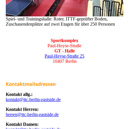
Spiel- und Trainingshalle: Roter, ITTF-geprüfter Boden,
Zuschauendenplätze auf zwei Etagen für über 250 Personen
Sportkomplex
Paul-Heyse-Straße
GT - Halle
Paul-Heyse-Straße 25
10407 Berlin
Kontaktmailadressen
Kontakt allg.:
kontakt@ttc-berlin-eastside.de
Kontakt Herren:
herren@ttc-berlin-eastside.de
Kontakt Damen: