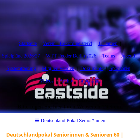
Startseite
Verein - Rekordmeister?!
1. Damen
Spielpläne 2026/27
WTT Feeder Berlin 2026
Teams
Jugend
Systemtraining
Mitglied werden
Dokumente
Sponsoren
Videos
Archiv
Impressum
Ihr Unternehmen
Bitte fügen Sie hier Ihren Webseiten-Titel ein.
Deutschland Pokal Senior*innen
Deutschlandpokal Seniorinnen & Senioren 60 |