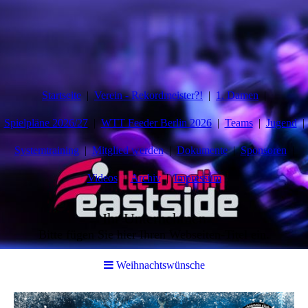
Startseite
Verein - Rekordmeister?!
1. Damen
Spielpläne 2026/27
WTT Feeder Berlin 2026
Teams
Jugend
Systemtraining
Mitglied werden
Dokumente
Sponsoren
Videos
Archiv
Impressum
Ihr Unternehmen
Bitte fügen Sie hier Ihren Webseiten-Titel ein.
Weihnachtswünsche