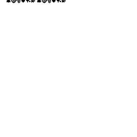
🎄🤶🎅🍀🏓💫 🎄🤶🎅🍀🏓💫