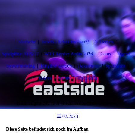
Startseite
Verein - Rekordmeister?!
1. Damen
Spielpläne 2026/27
WTT Feeder Berlin 2026
Teams
Jugend
Systemtraining
Mitglied werden
Dokumente
Sponsoren
Videos
Archiv
Impressum
Ihr Unternehmen
Bitte fügen Sie hier Ihren Webseiten-Titel ein.
02.2023
Diese Seite befindet sich noch im Aufbau