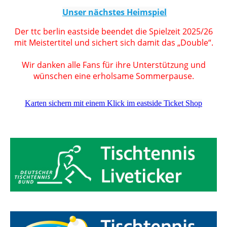
Unser nächstes Heimspiel
Der ttc berlin eastside beendet die Spielzeit 2025/26
mit Meistertitel und sichert sich damit das „Double“.
Wir danken alle Fans für ihre Unterstützung und
wünschen eine erholsame Sommerpause.
Karten sichern mit einem Klick im eastside Ticket Shop