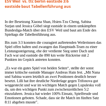
ESV Weil vs. ttc berlin eastside 3:6
eastside baut Tabellenführung aus
In der Besetzung Xiaona Shan, Hsien-Tzu Cheng, Sabina
Surjan und Jessica Göbel siegt eastside in einem umkämpften
Bundesliga-Match über den ESV Weil und baut am Ende des
Spieltags die Tabellenführung aus.
Bis zum 3:3 konnten die couragiert auftretenden Weilerinnen das
Spiel offen halten und zwangen das Hauptstadt-Team zu einer
Leistungssteigerung, ehe der verdiente Sieg unter Dach und
Fach war und eastside die 890 km weite Rückreise mit 2
Punkten im Gepäck antreten konnten.
„Es war ein gutes Spiel von beiden Seiten“, stellte der sonst
immer kritische eastside Manager Andreas Hain fest. „Mit Nana
und Sabina waren letztlich an zwei Positionen deutlich besser
besetzt. Lilli hat ihre deutliche Niederlage gegen Trifonova gut
weggesteckt und war im wichtigen Match gegen Lupulesku voll
da, um den wichtigen Punkt zum zwischenzeitlichen 5:2
einzufahren. Jessica hat wieder 100% Einsatz, Spielfreude und
Emotionen geboten. Schade, dass sie ihr Match im fünften Satz
8:11 abgeben musste".