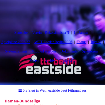
Startseite
Verein - Rekordmeister?!
1. Damen
Spielpläne 2026/27
WTT Feeder Berlin 2026
Teams
Jugend
Systemtraining
Mitglied werden
Dokumente
Sponsoren
Videos
Archiv
Impressum
Ihr Unternehmen
Bitte fügen Sie hier Ihren Webseiten-Titel ein.
6:3 Sieg in Weil: eastside baut Führung aus
Damen-Bundesliga