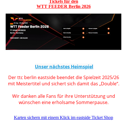
Tickets für den
WTT FEEDER Berlin 2026
Unser nächstes Heimspiel
Der ttc berlin eastside beendet die Spielzeit 2025/26
mit Meistertitel und sichert sich damit das „Double“.
Wir danken alle Fans für ihre Unterstützung und
wünschen eine erholsame Sommerpause.
Karten sichern mit einem Klick im eastside Ticket Shop