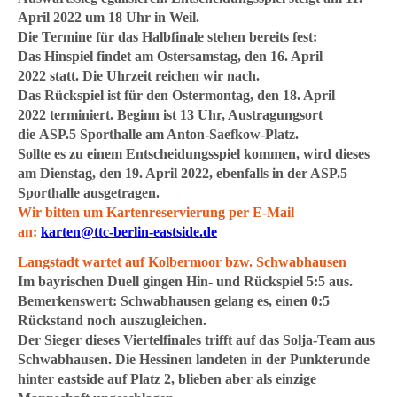
April 2022 um 18 Uhr in Weil.
Die Termine für das
Halbfinale
stehen bereits fest:
Das
Hinspiel
findet am
Ostersamstag, den 16. April
2022
statt. Die Uhrzeit reichen wir nach.
Das
Rückspiel
ist für den
Ostermontag, den 18. April
2022
terminiert. Beginn ist
13 Uhr
, Austragungsort
die
ASP.5 Sporthalle am Anton-Saefkow-Platz
.
Sollte es zu einem Entscheidungsspiel kommen, wird dieses
am Dienstag, den 19. April 2022, ebenfalls in der ASP.5
Sporthalle ausgetragen.
Wir bitten um Kartenreservierung per E-Mail
an:
karten@ttc-berlin-eastside.de
Langstadt wartet auf Kolbermoor bzw. Schwabhausen
Im bayrischen Duell gingen Hin- und Rückspiel 5:5 aus.
Bemerkenswert: Schwabhausen gelang es, einen 0:5
Rückstand noch auszugleichen.
Der Sieger dieses Viertelfinales trifft auf das Solja-Team aus
Schwabhausen. Die Hessinen landeten in der Punkterunde
hinter eastside auf Platz 2, blieben aber als einzige