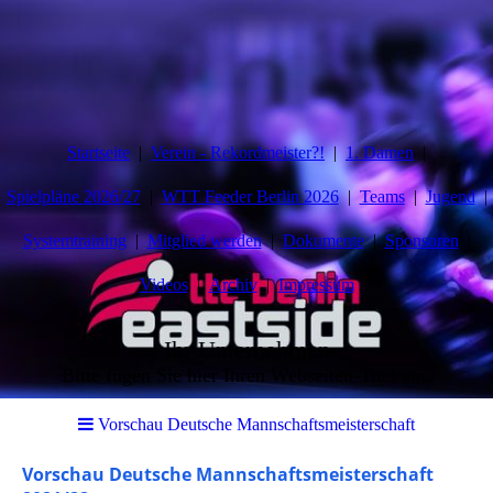
Startseite
Verein - Rekordmeister?!
1. Damen
Spielpläne 2026/27
WTT Feeder Berlin 2026
Teams
Jugend
Systemtraining
Mitglied werden
Dokumente
Sponsoren
Videos
Archiv
Impressum
Ihr Unternehmen
Bitte fügen Sie hier Ihren Webseiten-Titel ein.
Vorschau Deutsche Mannschaftsmeisterschaft
Vorschau Deutsche Mannschaftsmeisterschaft