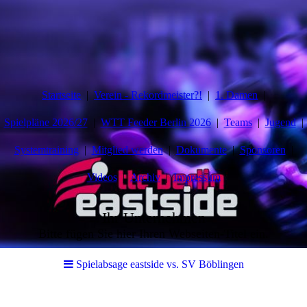
Startseite
Verein - Rekordmeister?!
1. Damen
Spielpläne 2026/27
WTT Feeder Berlin 2026
Teams
Jugend
Systemtraining
Mitglied werden
Dokumente
Sponsoren
Videos
Archiv
Impressum
Ihr Unternehmen
Bitte fügen Sie hier Ihren Webseiten-Titel ein.
Spielabsage eastside vs. SV Böblingen