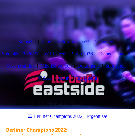
Startseite
Verein - Rekordmeister?!
1. Damen
Spielpläne 2026/27
WTT Feeder Berlin 2026
Teams
Jugend
Systemtraining
Mitglied werden
Dokumente
Sponsoren
Videos
Archiv
Impressum
Ihr Unternehmen
Bitte fügen Sie hier Ihren Webseiten-Titel ein.
Berliner Champions 2022 - Ergebnisse
Berliner Champions 2022: