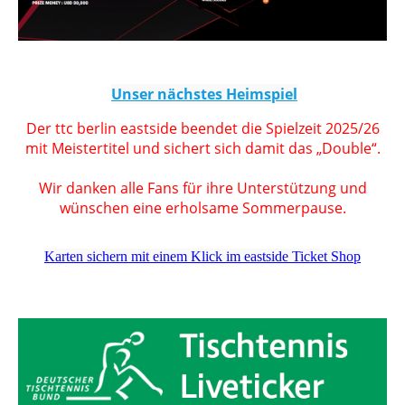
Unser nächstes Heimspiel
Der ttc berlin eastside beendet die Spielzeit 2025/26
mit Meistertitel und sichert sich damit das „Double“.
Wir danken alle Fans für ihre Unterstützung und
wünschen eine erholsame Sommerpause.
Karten sichern mit einem Klick im eastside Ticket Shop