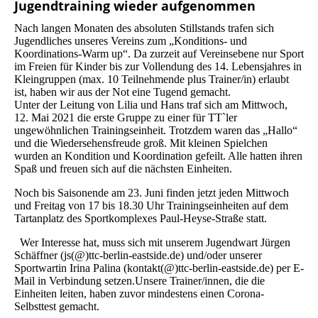
Jugendtraining wieder aufgenommen
Nach langen Monaten des absoluten Stillstands trafen sich
Jugendliches unseres Vereins zum „Konditions- und
Koordinations-Warm up“. Da zurzeit auf Vereinsebene nur Sport
im Freien für Kinder bis zur Vollendung des 14. Lebensjahres in
Kleingruppen (max. 10 Teilnehmende plus Trainer/in) erlaubt
ist, haben wir aus der Not eine Tugend gemacht.
Unter der Leitung von Lilia und Hans traf sich am Mittwoch,
12. Mai 2021 die erste Gruppe zu einer für TT`ler
ungewöhnlichen Trainingseinheit. Trotzdem waren das „Hallo“
und die Wiedersehensfreude groß. Mit kleinen Spielchen
wurden an Kondition und Koordination gefeilt. Alle hatten ihren
Spaß und freuen sich auf die nächsten Einheiten.
Noch bis Saisonende am 23. Juni finden jetzt jeden Mittwoch
und Freitag von 17 bis 18.30 Uhr Trainingseinheiten auf dem
Tartanplatz des Sportkomplexes Paul-Heyse-Straße statt.
Wer Interesse hat, muss sich mit unserem Jugendwart Jürgen
Schäffner (js(@)ttc-berlin-eastside.de) und/oder unserer
Sportwartin Irina Palina (kontakt(@)ttc-berlin-eastside.de) per E-
Mail in Verbindung setzen.Unsere Trainer/innen, die die
Einheiten leiten, haben zuvor mindestens einen Corona-
Selbsttest gemacht.