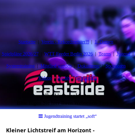
Startseite
Verein - Rekordmeister?!
1. Damen
Spielpläne 2026/27
WTT Feeder Berlin 2026
Teams
Jugend
Systemtraining
Mitglied werden
Dokumente
Sponsoren
Videos
Archiv
Impressum
Ihr Unternehmen
Bitte fügen Sie hier Ihren Webseiten-Titel ein.
Jugendtraining startet „soft“
Kleiner Lichtstreif am Horizont -