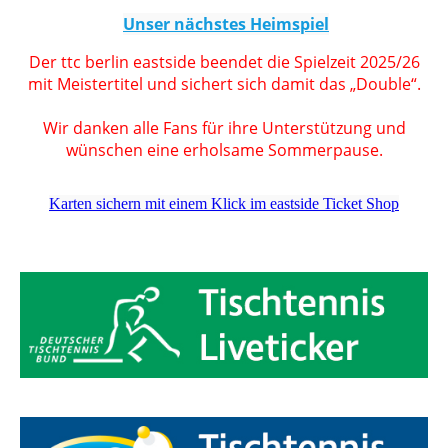
Unser nächstes Heimspiel
Der ttc berlin eastside beendet die Spielzeit 2025/26
mit Meistertitel und sichert sich damit das „Double“.
Wir danken alle Fans für ihre Unterstützung und
wünschen eine erholsame Sommerpause.
Karten sichern mit einem Klick im eastside Ticket Shop