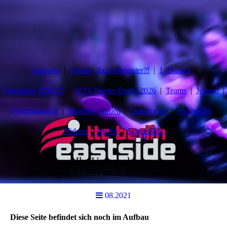
Startseite
Verein - Rekordmeister?!
1. Damen
Spielpläne 2026/27
WTT Feeder Berlin 2026
Teams
Jugend
Systemtraining
Mitglied werden
Dokumente
Sponsoren
Videos
Archiv
Impressum
Ihr Unternehmen
Bitte fügen Sie hier Ihren Webseiten-Titel ein.
08.2021
Diese Seite befindet sich noch im Aufbau