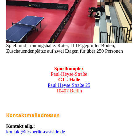
Spiel- und Trainingshalle: Roter, ITTF-geprüfter Boden,
Zuschauendenplätze auf zwei Etagen für über 250 Personen
Sportkomplex
Paul-Heyse-Straße
GT - Halle
Paul-Heyse-Straße 25
10407 Berlin
Kontaktmailadressen
Kontakt allg.:
kontakt@ttc-berlin-eastside.de