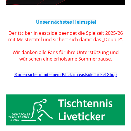
Unser nächstes Heimspiel
Der ttc berlin eastside beendet die Spielzeit 2025/26
mit Meistertitel und sichert sich damit das „Double“.
Wir danken alle Fans für ihre Unterstützung und
wünschen eine erholsame Sommerpause.
Karten sichern mit einem Klick im eastside Ticket Shop