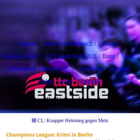
Startseite
Verein - Rekordmeister?!
1. Damen
Spielpläne 2026/27
WTT Feeder Berlin 2026
Teams
Jugend
Systemtraining
Mitglied werden
Dokumente
Sponsoren
Videos
Archiv
Impressum
Ihr Unternehmen
Bitte fügen Sie hier Ihren Webseiten-Titel ein.
CL: Knapper Heimsieg gegen Metz
Champions League: Krimi in Berlin