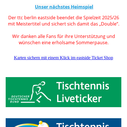
Unser nächstes Heimspiel
Der ttc berlin eastside beendet die Spielzeit 2025/26
mit Meistertitel und sichert sich damit das „Double“.
Wir danken alle Fans für ihre Unterstützung und
wünschen eine erholsame Sommerpause.
Karten sichern mit einem Klick im eastside Ticket Shop