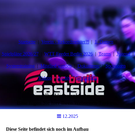
Startseite
Verein - Rekordmeister?!
1. Damen
Spielpläne 2026/27
WTT Feeder Berlin 2026
Teams
Jugend
Systemtraining
Mitglied werden
Dokumente
Sponsoren
Videos
Archiv
Impressum
Ihr Unternehmen
Bitte fügen Sie hier Ihren Webseiten-Titel ein.
12.2025
Diese Seite befindet sich noch im Aufbau