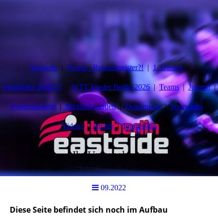
Startseite
Verein - Rekordmeister?!
1. Damen
Spielpläne 2026/27
WTT Feeder Berlin 2026
Teams
Jugend
Systemtraining
Mitglied werden
Dokumente
Sponsoren
Videos
Archiv
Impressum
Ihr Unternehmen
Bitte fügen Sie hier Ihren Webseiten-Titel ein.
09.2022
Diese Seite befindet sich noch im Aufbau